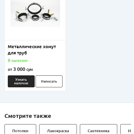
Металлические хомут
для труб
В наличии
3 000
от
сум
Узнать
Написать
наличие
Смотрите также
Потолки
Лакокраска
Сантехника
Ин