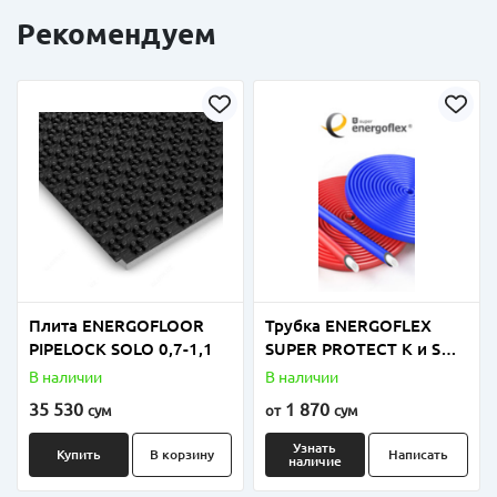
Рекомендуем
Плита ENERGOFLOOR
Трубка ENERGOFLEX
PIPELOCK SOLO 0,7-1,1
SUPER PROTECT K и S
толщиной 4мм, 6мм и
В наличии
В наличии
9мм
35 530
1 870
сум
от
сум
Узнать
Купить
В корзину
Написать
наличие