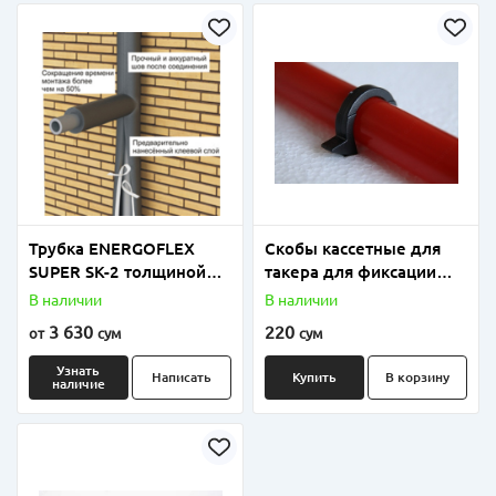
Трубка ENERGOFLEX
Скобы кассетные для
SUPER SK-2 толщиной
такера для фиксации
9мм размеры от 18мм
труб напольного
В наличии
В наличии
до 110мм
отопления
3 630
220
от
сум
сум
Узнать
Написать
Купить
В корзину
наличие