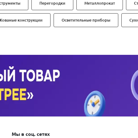
струменты
Перегородки
Металлопрокат
С
Кованые конструкции
Осветительные приборы
Сух
Мы в соц. сетях