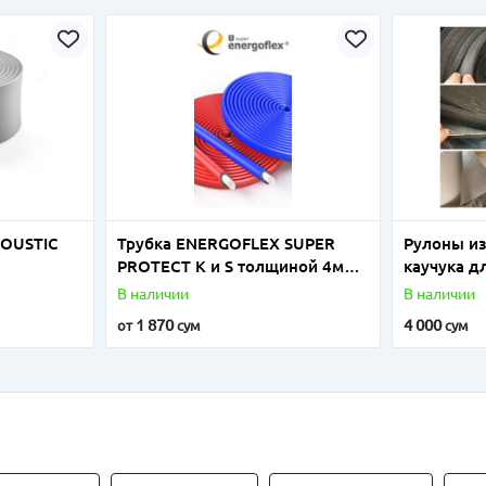
COUSTIC
Трубка ENERGOFLEX SUPER
Рулоны из
PROTECT K и S толщиной 4мм,
каучука д
6мм и 9мм
В наличии
В наличии
1 870
4 000
от
сум
сум