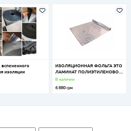
 вспененного
ИЗОЛЯЦИОННАЯ ФОЛЬГА ЭТО
ля изоляции
ЛАМИНАТ ПОЛИЭТИЛЕНОВОЙ
И ПОЛИПРОПИЛЕНОВОЙ
В наличии
ФОЛЬГИ
6 880
сум