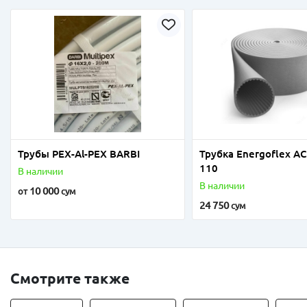
Трубы PEX-Al-PEX BARBI
Трубка Energoflex A
110
В наличии
В наличии
10 000
от
сум
24 750
сум
Смотрите также