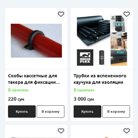
Скобы кассетные для
Трубки из вспененного
такера для фиксации
каучука для изоляции
труб напольного
В наличии
В наличии
отопления
220
3 000
сум
сум
Купить
В корзину
Купить
В корзину