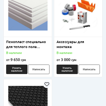
Пенопласт специально
Аксессуары для
для теплого пола
монтажа
плотность от 18 до 25
В наличии
В наличии
9 650
3 000
от
сум
от
сум
Узнать
Узнать
Написать
Написать
наличие
наличие