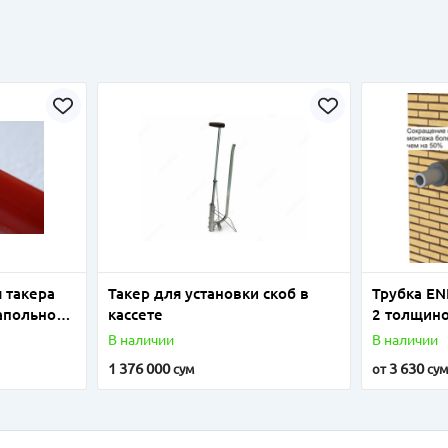
 такера
Такер для установки скоб в
Трубка E
апольного
кассете
2 толщин
18мм до 
В наличии
В наличии
1 376 000
3 630
сум
от
су