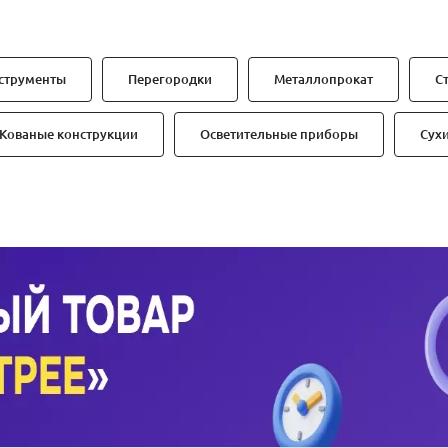
струменты
Перегородки
Металлопрокат
С
Кованые конструкции
Осветительные приборы
Сух