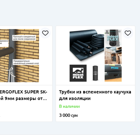
NERGOFLEX SUPER SK-
Трубки из вспененного каучука
ой 9мм размеры от
для изоляции
110мм
В наличии
3 000
м
сум