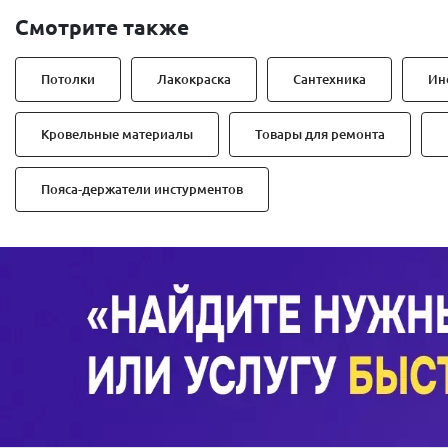
Смотрите также
Потолки
Лакокраска
Сантехника
Ин
Кровельные материалы
Товары для ремонта
Пояса-держатели инстурментов