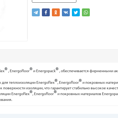
®
®
®
lex
, Energofloor
и Energopack
, обеспечивается фирменными ак
®
®
 для теплоизоляции Energoflex
, Energofloor
и покровных матери
 к поверхности изоляции, что гарантирует стабильно высокое качес
®
®
ляции Energoflex
, Energofloor
и покровных материалов Energopa
ования.