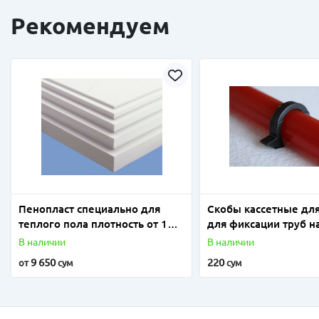
Рекомендуем
Пенопласт специально для
Скобы кассетные для
теплого пола плотность от 18
для фиксации труб н
до 25
отопления
В наличии
В наличии
9 650
220
от
сум
сум