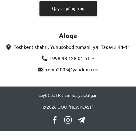
Qayta qo'ng'iroq
Aloqa
Toshkent shahri, Yunusobod tumani, ул. Такачи 44-11
+998 98 128 01 51
robin2003@yandex.ru
Sayt GLOTR tizimida yaratilgan
© 2026 OOO "NEWPLAST"