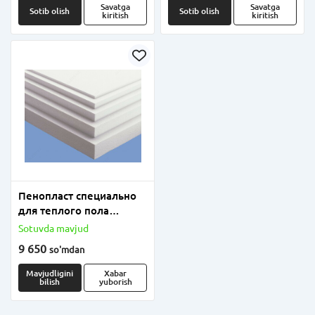
Savatga
Savatga
Sotib olish
Sotib olish
kiritish
kiritish
Пенопласт специально
для теплого пола
плотность от 18 до 25
Sotuvda mavjud
9 650
so'm
dan
Mavjudligini
Xabar
bilish
yuborish