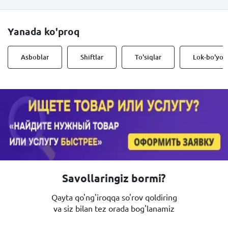
Yanada ko'proq
Asboblar
Shiftlar
To'siqlar
Lok-bo'yoq
Savollaringiz bormi?
Qayta qo'ng'iroqqa so'rov qoldiring
va siz bilan tez orada bog'lanamiz