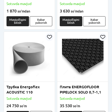
толщиной 4мм, 6мм и
Sotuvda mavjud
Sotuvda mavjud
9мм
1 870
3 630
so'm
dan
so'm
dan
Mavjudligini
Xabar
Mavjudligini
Xabar
bilish
yuborish
bilish
yuborish
Трубка Energoflex
Плита ENERGOFLOOR
ACOUSTIC 110
PIPELOCK SOLO 0,7-1,1
Sotuvda mavjud
Sotuvda mavjud
24 750
35 530
so'm
so'm