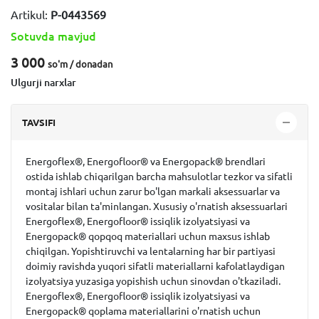
Artikul:
P-0443569
Sotuvda mavjud
3 000
so'm / dona
dan
Ulgurji narxlar
TAVSIFI
Energoflex®, Energofloor® va Energopack® brendlari
ostida ishlab chiqarilgan barcha mahsulotlar tezkor va sifatli
montaj ishlari uchun zarur bo'lgan markali aksessuarlar va
vositalar bilan ta'minlangan. Xususiy o'rnatish aksessuarlari
Energoflex®, Energofloor® issiqlik izolyatsiyasi va
Energopack® qopqoq materiallari uchun maxsus ishlab
chiqilgan. Yopishtiruvchi va lentalarning har bir partiyasi
doimiy ravishda yuqori sifatli materiallarni kafolatlaydigan
izolyatsiya yuzasiga yopishish uchun sinovdan o'tkaziladi.
Energoflex®, Energofloor® issiqlik izolyatsiyasi va
Energopack® qoplama materiallarini o'rnatish uchun