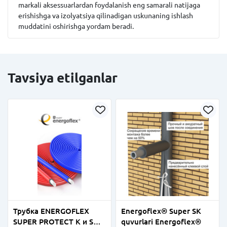
markali aksessuarlardan foydalanish eng samarali natijaga
erishishga va izolyatsiya qilinadigan uskunaning ishlash
muddatini oshirishga yordam beradi.
Tavsiya etilganlar
Трубка ENERGOFLEX
Energoflex® Super SK
SUPER PROTECT K и S
quvurlari Energoflex®