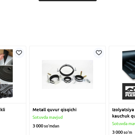
kli
Metall quvur qisqichi
Izolyatsiya
kauchuk q
Sotuvda mavjud
Sotuvda ma
3 000
so'm
dan
3 000
so'm