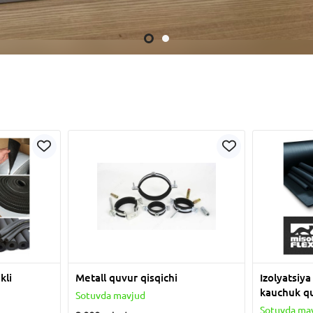
kli
Metall quvur qisqichi
Izolyatsiya
kauchuk q
Sotuvda mavjud
Sotuvda ma