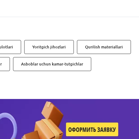
lotlari
Yoritgich jihozlari
Qurilish materiallari
r
Asboblar uchun kamar-tutgichlar