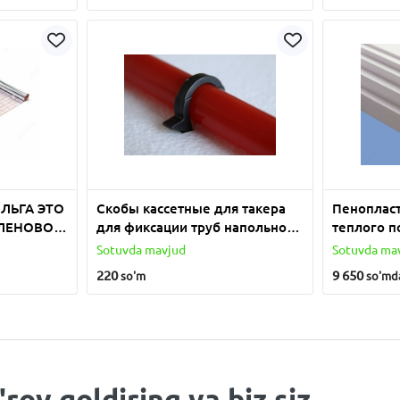
ЛЬГА ЭТО
Скобы кассетные для такера
Пенопласт
ЛЕНОВОЙ
для фиксации труб напольного
теплого п
ОВОЙ
отопления
до 25
Sotuvda mavjud
Sotuvda ma
220
9 650
so'm
so'm
d
rov qoldiring va biz siz