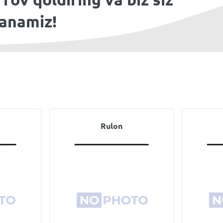
lanamiz!
Rulon