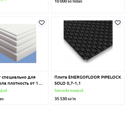
10 000
so'm
dan
 специально для
Плита ENERGOFLOOR PIPELOCK
ола плотность от 18
SOLO 0,7-1,1
vjud
Sotuvda mavjud
35 530
an
so'm