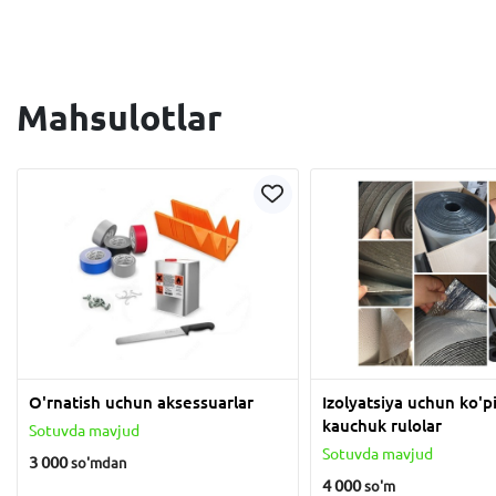
Mahsulotlar
O'rnatish uchun aksessuarlar
Izolyatsiya uchun ko'pi
kauchuk rulolar
Sotuvda mavjud
Sotuvda mavjud
3 000
so'm
dan
4 000
so'm