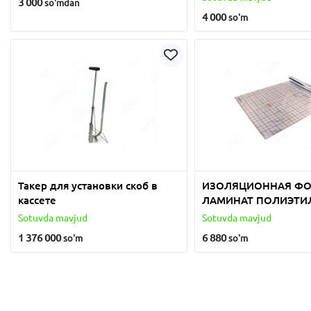
3 000
so'm
dan
4 000
so'm
Такер для установки скоб в
ИЗОЛЯЦИОННАЯ ФО
кассете
ЛАМИНАТ ПОЛИЭТИ
И ПОЛИПРОПИЛЕН
Sotuvda mavjud
Sotuvda mavjud
ФОЛЬГИ
1 376 000
6 880
so'm
so'm