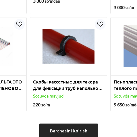
3 000
so'm
dan
3 000
so'm
ЛЬГА ЭТО
Скобы кассетные для такера
Пенопласт
ЛЕНОВОЙ
для фиксации труб напольного
теплого п
ОВОЙ
отопления
до 25
Sotuvda mavjud
Sotuvda ma
220
9 650
so'm
so'm
d
Barchasini ko'rish