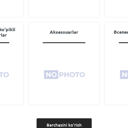
ko'pikli
Aksessuarlar
Всепе
lar
Barchasini ko'rish