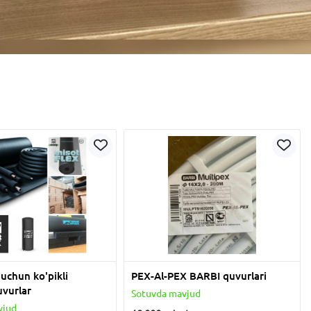
 uchun ko'pikli
PEX-Al-PEX BARBI quvurlari
uvurlar
Sotuvda mavjud
vjud