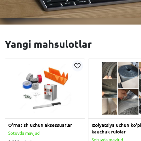
Yangi mahsulotlar
O'rnatish uchun aksessuarlar
Izolyatsiya uchun ko'pi
kauchuk rulolar
Sotuvda mavjud
Sotuvda mavjud