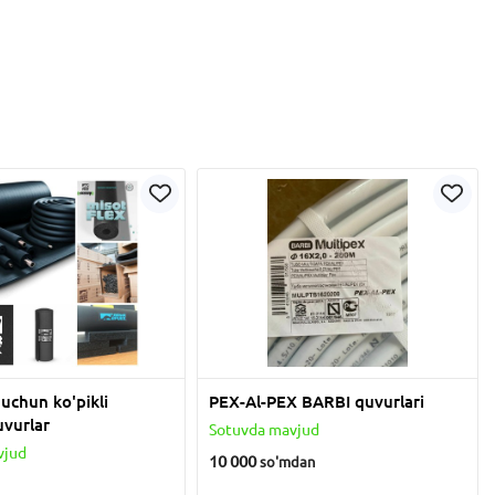
 uchun ko'pikli
PEX-Al-PEX BARBI quvurlari
uvurlar
Sotuvda mavjud
vjud
10 000
so'm
dan