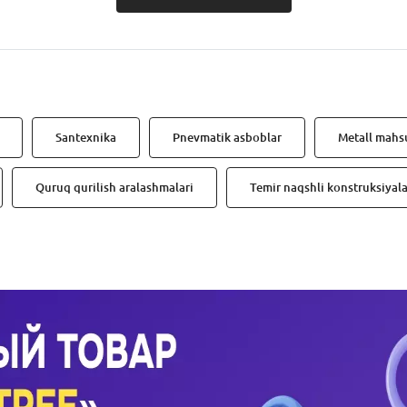
Santexnika
Pnevmatik asboblar
Metall mahsu
Quruq qurilish aralashmalari
Temir naqshli konstruksiyala