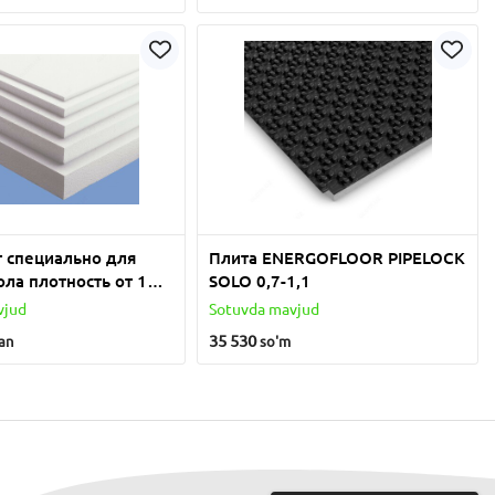
 специально для
Плита ENERGOFLOOR PIPELOCK
ола плотность от 18
SOLO 0,7-1,1
vjud
Sotuvda mavjud
35 530
an
so'm