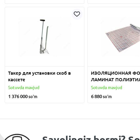
Такер для установки скоб в
ИЗОЛЯЦИОННАЯ ФО
кассете
ЛАМИНАТ ПОЛИЭТИ
И ПОЛИПРОПИЛЕН
Sotuvda mavjud
Sotuvda mavjud
ФОЛЬГИ
1 376 000
6 880
so'm
so'm
Savolingiz bormi? So'