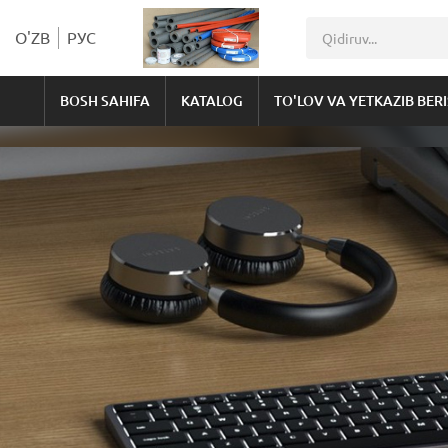
O'ZB
РУС
BOSH SAHIFA
KATALOG
TO'LOV VA YETKAZIB BER