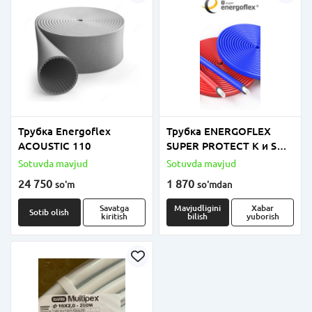
Трубка Energoflex
Трубка ENERGOFLEX
ACOUSTIC 110
SUPER PROTECT K и S
толщиной 4мм, 6мм и
Sotuvda mavjud
Sotuvda mavjud
9мм
24 750
1 870
so'm
so'm
dan
Savatga
Mavjudligini
Xabar
Sotib olish
kiritish
bilish
yuborish