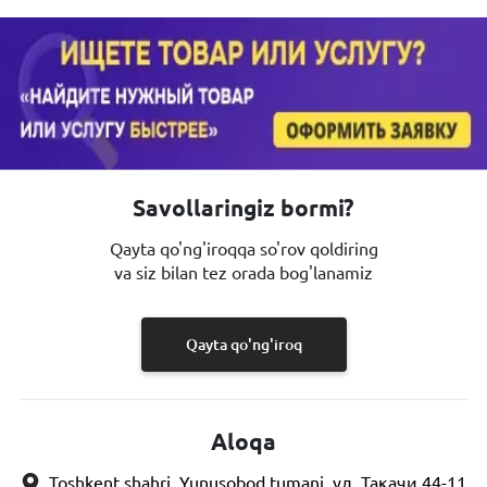
Savollaringiz bormi?
Qayta qo'ng'iroqqa so'rov qoldiring
va siz bilan tez orada bog'lanamiz
Qayta qo'ng'iroq
Aloqa
Toshkent shahri, Yunusobod tumani, ул. Такачи 44-11