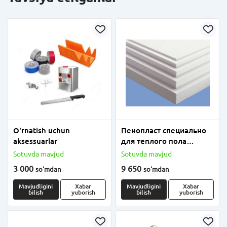
O'rnatish uchun
Пенопласт специально
aksessuarlar
для теплого пола
плотность от 18 до 25
Sotuvda mavjud
Sotuvda mavjud
3 000
9 650
so'm
dan
so'm
dan
Mavjudligini
Xabar
Mavjudligini
Xabar
bilish
yuborish
bilish
yuborish