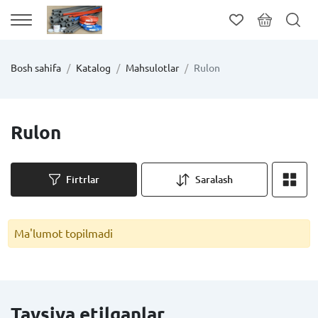
Bosh sahifa
Katalog
Mahsulotlar
Rulon
Rulon
Firtrlar
Saralash
Ma'lumot topilmadi
Tavsiya etilganlar