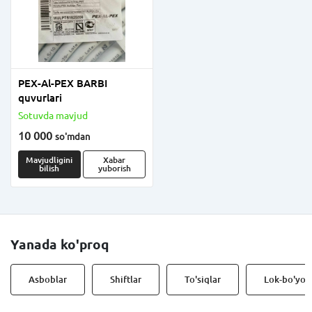
PEX-Al-PEX BARBI
quvurlari
Sotuvda mavjud
10 000
so'm
dan
Mavjudligini
Xabar
bilish
yuborish
Yanada ko'proq
Asboblar
Shiftlar
To'siqlar
Lok-bo'yoq