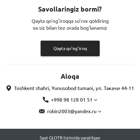
Savollaringiz bormi?
Qayta qo'ng'iroqqa so'rov qoldiring
va siz bilan tez orada bog'lanamiz
Qayta qo'ng'iroq
Aloqa
Toshkent shahri, Yunusobod tumani, ул. Такачи 44-11
+998 98 128 01 51
robin2003@yandex.ru
Sayt GLOTR tizimida yaratilgan