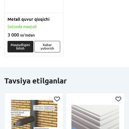
Metall quvur qisqichi
Sotuvda mavjud
3 000
so'm
dan
Mavjudligini
Xabar
bilish
yuborish
Tavsiya etilganlar