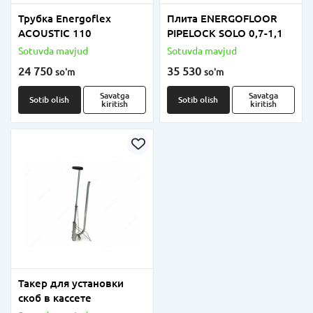
Трубка Energoflex
Плита ENERGOFLOOR
ACOUSTIC 110
PIPELOCK SOLO 0,7-1,1
Sotuvda mavjud
Sotuvda mavjud
24 750
35 530
so'm
so'm
Savatga
Savatga
Sotib olish
Sotib olish
kiritish
kiritish
Такер для установки
скоб в кассете