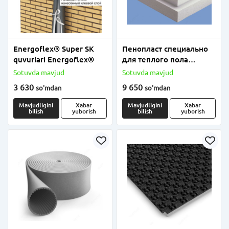
Energoflex® Super SK
Пенопласт специально
quvurlari Energoflex®
для теплого пола
плотность от 18 до 25
Sotuvda mavjud
Sotuvda mavjud
3 630
9 650
so'm
dan
so'm
dan
Mavjudligini
Xabar
Mavjudligini
Xabar
bilish
yuborish
bilish
yuborish