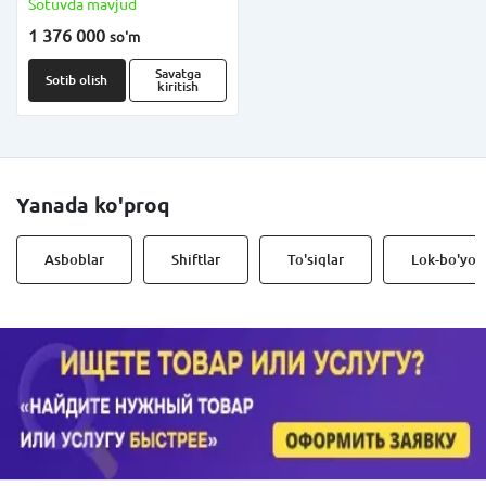
Sotuvda mavjud
1 376 000
so'm
Savatga
Sotib olish
kiritish
Yanada ko'proq
Asboblar
Shiftlar
To'siqlar
Lok-bo'yoq