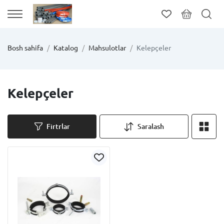
Bosh sahifa
Katalog
Mahsulotlar
Kelepçeler
Kelepçeler
Firtrlar
Saralash