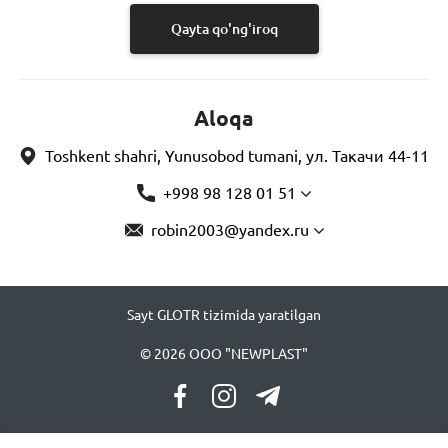
Qayta qo'ng'iroq
Aloqa
Toshkent shahri, Yunusobod tumani, ул. Такачи 44-11
+998 98 128 01 51
robin2003@yandex.ru
Sayt GLOTR tizimida yaratilgan
© 2026 OOO "NEWPLAST"