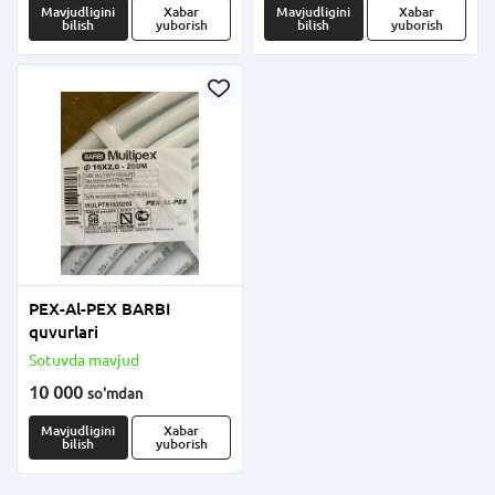
Mavjudligini
Xabar
Mavjudligini
Xabar
bilish
yuborish
bilish
yuborish
PEX-Al-PEX BARBI
quvurlari
Sotuvda mavjud
10 000
so'm
dan
Mavjudligini
Xabar
bilish
yuborish