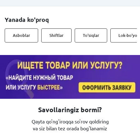
Yanada ko'proq
Asboblar
Shiftlar
To'siqlar
Lok-bo'yoq
Savollaringiz bormi?
Qayta qo'ng'iroqqa so'rov qoldiring
va siz bilan tez orada bog'lanamiz