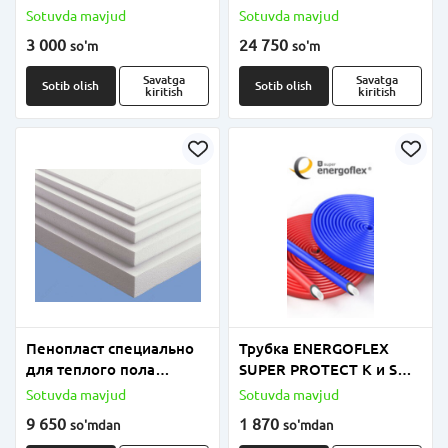
Sotuvda mavjud
Sotuvda mavjud
3 000
24 750
so'm
so'm
Savatga
Savatga
Sotib olish
Sotib olish
kiritish
kiritish
Пенопласт специально
Трубка ENERGOFLEX
для теплого пола
SUPER PROTECT K и S
плотность от 18 до 25
толщиной 4мм, 6мм и
Sotuvda mavjud
Sotuvda mavjud
9мм
9 650
1 870
so'm
dan
so'm
dan