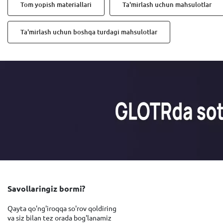
Tom yopish materiallari
Ta'mirlash uchun mahsulotlar
Ta'mirlash uchun boshqa turdagi mahsulotlar
Savollaringiz bormi?
Qayta qo'ng'iroqqa so'rov qoldiring
va siz bilan tez orada bog'lanamiz