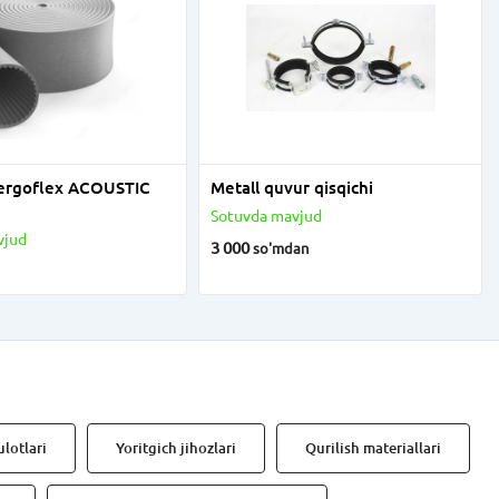
ergoflex ACOUSTIC
Metall quvur qisqichi
Sotuvda mavjud
vjud
3 000
so'm
dan
lotlari
Yoritgich jihozlari
Qurilish materiallari