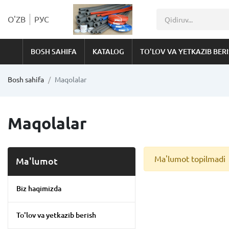
O'ZB
РУС
BOSH SAHIFA
KATALOG
TO'LOV VA YETKAZIB BER
Bosh sahifa
Maqolalar
Maqolalar
Ma'lumot topilmadi
Ma'lumot
Biz haqimizda
To'lov va yetkazib berish