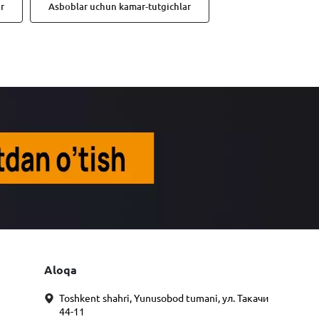
r
Asboblar uchun kamar-tutgichlar
Aloqa
Toshkent shahri, Yunusobod tumani, ул. Такачи
44-11