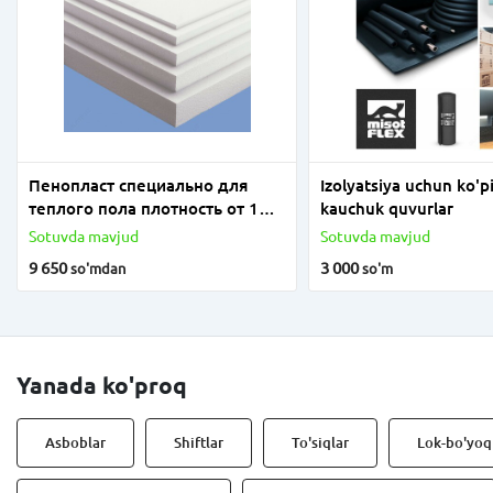
Пенопласт специально для
Izolyatsiya uchun ko'pi
теплого пола плотность от 18
kauchuk quvurlar
до 25
Sotuvda mavjud
Sotuvda mavjud
9 650
3 000
so'm
dan
so'm
Yanada ko'proq
Asboblar
Shiftlar
To'siqlar
Lok-bo'yoq