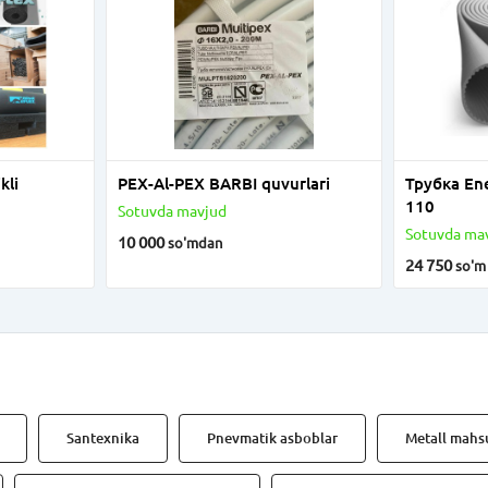
kli
PEX-Al-PEX BARBI quvurlari
Трубка En
110
Sotuvda mavjud
Sotuvda ma
10 000
so'm
dan
24 750
so'm
Santexnika
Pnevmatik asboblar
Metall mahsu