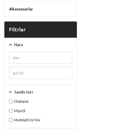
Aksessuarlar
Filtrlar
Narx
Savdo turi
Chakana
Ulgurji
Muddatli to'lov