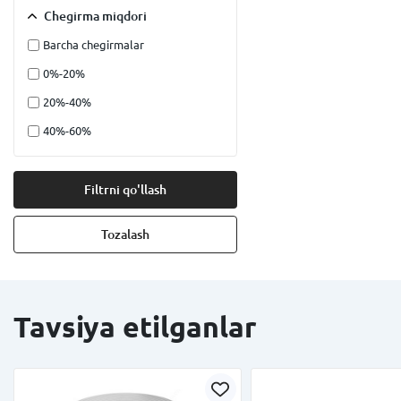
Chegirma miqdori
Barcha chegirmalar
0%-20%
20%-40%
40%-60%
Filtrni qo'llash
Tozalash
Tavsiya etilganlar