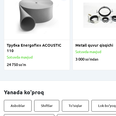
Трубка Energoflex ACOUSTIC
Metall quvur qisqichi
110
Sotuvda mavjud
Sotuvda mavjud
3 000
so'm
dan
24 750
so'm
Yanada ko'proq
Asboblar
Shiftlar
To'siqlar
Lok-bo'yoq