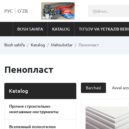
РУС
O'ZB
BOSH SAHIFA
KATALOG
TO'LOV VA YETKAZIB BER
Bosh sahifa
Katalog
Mahsulotlar
Пенопласт
Пенопласт
Barchasi
Avval arz
Katalog
Прочие строительно-
монтажные инструменты
Всепенный полиэтилен