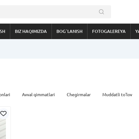
ISH
BIZ HAQIMIZDA
BOG`LANISH
FOTOGALEREYA
Y
onlari
Avval qimmatlari
Chegirmalar
Muddatli to'lov