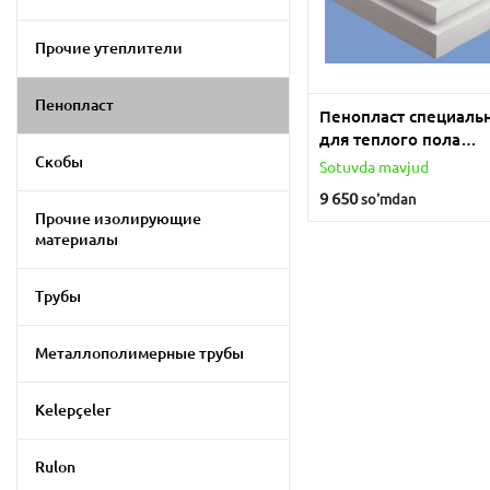
Прочие утеплители
Пенопласт
Пенопласт специаль
для теплого пола
Скобы
плотность от 18 до 2
Sotuvda mavjud
9 650
so'm
dan
Прочие изолирующие
материалы
Трубы
Металлополимерные трубы
Kelepçeler
Rulon