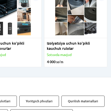
 uchun ko'pikli
Izolyatsiya uchun ko'pikli
uvurlar
kauchuk rulolar
vjud
Sotuvda mavjud
4 000
so'm
lotlari
Yoritgich jihozlari
Qurilish materiallari