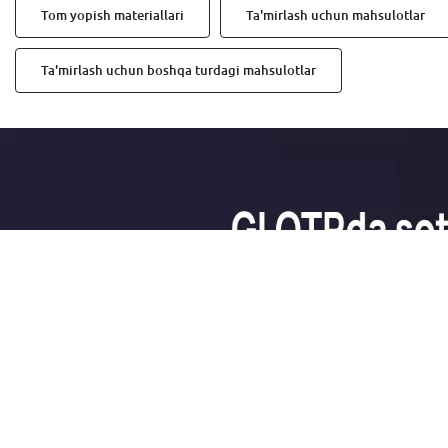
Tom yopish materiallari
Ta'mirlash uchun mahsulotlar
Ta'mirlash uchun boshqa turdagi mahsulotlar
Savollaringiz bormi?
Qayta qo'ng'iroqqa so'rov qoldiring
va siz bilan tez orada bog'lanamiz