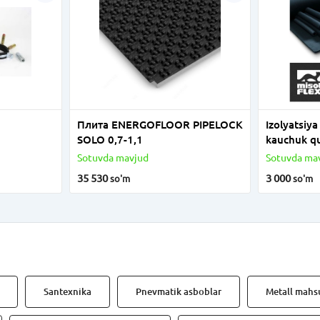
Плита ENERGOFLOOR PIPELOCK
Izolyatsiya
SOLO 0,7-1,1
kauchuk q
Sotuvda mavjud
Sotuvda ma
35 530
3 000
so'm
so'm
Santexnika
Pnevmatik asboblar
Metall mahsu