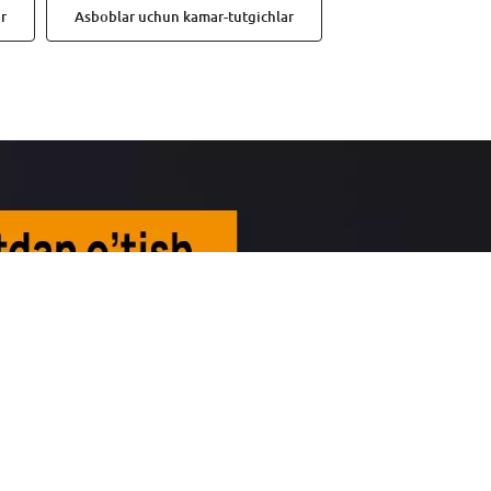
r
Asboblar uchun kamar-tutgichlar
Aloqa
Toshkent shahri, Yunusobod tumani, ул. Такачи
44-11