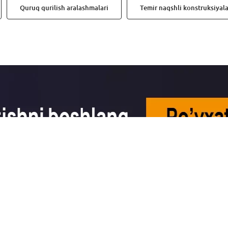
Quruq qurilish aralashmalari
Temir naqshli konstruksiyala
Ijtimoiy tarmoqlarimiz