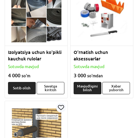
Izolyatsiya uchun ko'pikli
O'rnatish uchun
kauchuk rulolar
aksessuarlar
Sotuvda mavjud
Sotuvda mavjud
4 000
3 000
so'm
so'm
dan
Savatga
Mavjudligini
Xabar
Sotib olish
kiritish
bilish
yuborish