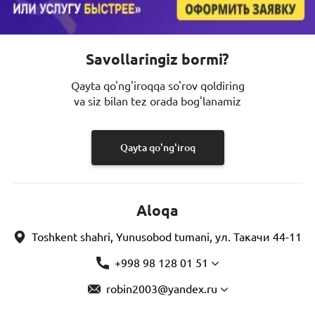
Savollaringiz bormi?
Qayta qo'ng'iroqqa so'rov qoldiring
va siz bilan tez orada bog'lanamiz
Qayta qo'ng'iroq
Aloqa
Toshkent shahri, Yunusobod tumani, ул. Такачи 44-11
+998 98 128 01 51
robin2003@yandex.ru