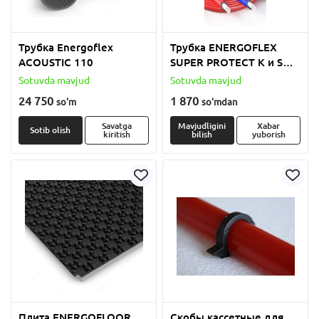
Трубка Energoflex
Трубка ENERGOFLEX
ACOUSTIC 110
SUPER PROTECT K и S
толщиной 4мм, 6мм и
Sotuvda mavjud
Sotuvda mavjud
9мм
24 750
1 870
so'm
so'm
dan
Savatga
Mavjudligini
Xabar
Sotib olish
kiritish
bilish
yuborish
Плита ENERGOFLOOR
Скобы кассетные для