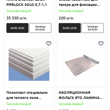
PIPELOCK SOLO 0,7-1,1
такера для фиксации
труб напольного
Sotuvda mavjud
Sotuvda mavjud
отопления
35 530
220
so'm
so'm
Savatga
Savatga
Sotib olish
Sotib olish
kiritish
kiritish
Пенопласт специально
ИЗОЛЯЦИОННАЯ
для теплого пола
ФОЛЬГА ЭТО ЛАМИНАТ
плотность от 18 до 25
ПОЛИЭТИЛЕНОВОЙ И
Sotuvda mavjud
Sotuvda mavjud
ПОЛИПРОПИЛЕНОВОЙ