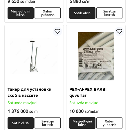
9 650
6 880
so'm
dan
so'm
ФОЛЬГИ
Mavjudligini
Xabar
Savatga
Sotib olish
bilish
yuborish
kiritish
Такер для установки
PEX-Al-PEX BARBI
скоб в кассете
quvurlari
Sotuvda mavjud
Sotuvda mavjud
1 376 000
10 000
so'm
so'm
dan
Savatga
Mavjudligini
Xabar
Sotib olish
kiritish
bilish
yuborish