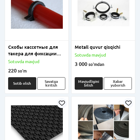
Скобы кассетные для
Metall quvur qisqichi
такера для фиксации
Sotuvda mavjud
труб напольного
Sotuvda mavjud
3 000
so'm
dan
отопления
220
so'm
Savatga
Mavjudligini
Xabar
Sotib olish
kiritish
bilish
yuborish