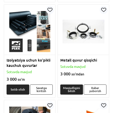
Izolyatsiya uchun ko'pikli
Metall quvur qisqichi
kauchuk quvurlar
Sotuvda mavjud
Sotuvda mavjud
3 000
so'm
dan
3 000
so'm
Savatga
Mavjudligini
Xabar
Sotib olish
kiritish
bilish
yuborish