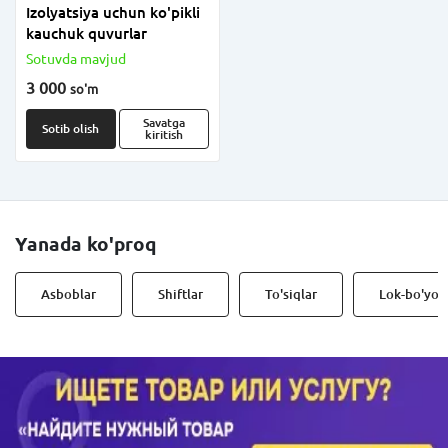
Izolyatsiya uchun ko'pikli
kauchuk quvurlar
Sotuvda mavjud
3 000
so'm
Savatga
Sotib olish
kiritish
Yanada ko'proq
Asboblar
Shiftlar
To'siqlar
Lok-bo'yoq