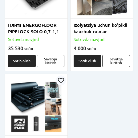
Плита ENERGOFLOOR
Izolyatsiya uchun ko'pikli
PIPELOCK SOLO 0,7-1,1
kauchuk rulolar
Sotuvda mavjud
Sotuvda mavjud
35 530
4 000
so'm
so'm
Savatga
Savatga
Sotib olish
Sotib olish
kiritish
kiritish