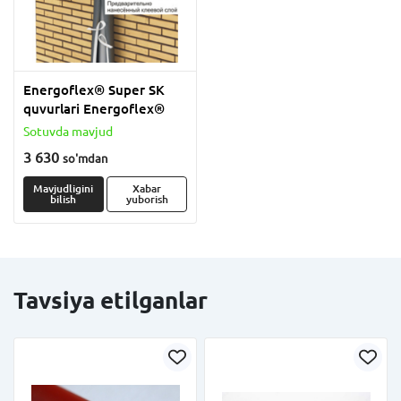
Energoflex® Super SK
quvurlari Energoflex®
Sotuvda mavjud
3 630
so'm
dan
Mavjudligini
Xabar
bilish
yuborish
Tavsiya etilganlar