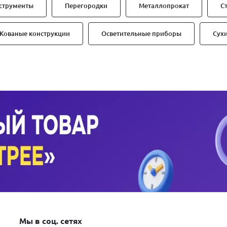
струменты
Перегородки
Металлопрокат
С
Кованые конструкции
Осветительные приборы
Сух
Мы в соц. сетях