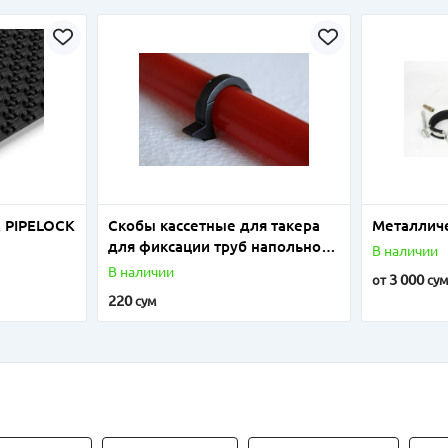
 PIPELOCK
Скобы кассетные для такера
Металличе
для фиксации труб напольного
В наличии
отопления
В наличии
3 000
от
су
220
сум