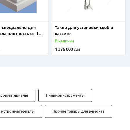
 специально для
Такер для установки скоб в
ола плотность от 18
кассете
В наличии
1 376 000
м
сум
тройматериалы
Пневмоинструменты
ие стройматериалы
Прочие товары для ремонта