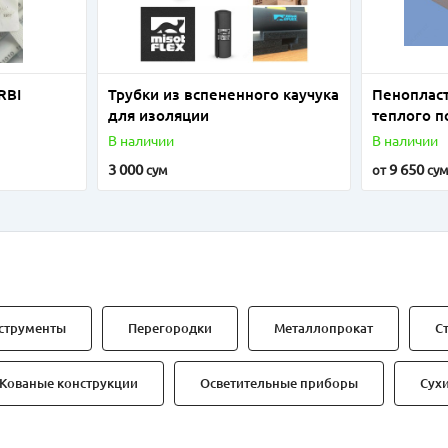
RBI
Трубки из вспененного каучука
Пенопласт
для изоляции
теплого п
до 25
В наличии
В наличии
3 000
9 650
сум
от
су
струменты
Перегородки
Металлопрокат
С
Кованые конструкции
Осветительные приборы
Сух