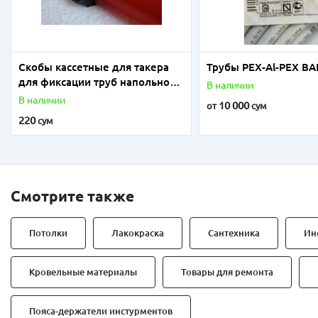
Скобы кассетные для такера
Трубы PEX-Al-PEX BA
для фиксации труб напольного
В наличии
отопления
В наличии
10 000
от
сум
220
сум
Смотрите также
Потолки
Лакокраска
Сантехника
Ин
Кровельные материалы
Товары для ремонта
Пояса-держатели инстурментов