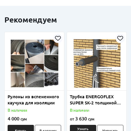
Рекомендуем
Рулоны из вспененного
Трубка ENERGOFLEX
каучука для изоляции
SUPER SK-2 толщиной
9мм размеры от 18мм
В наличии
В наличии
до 110мм
4 000
3 630
сум
от
сум
Узнать
Купить
В корзину
Написать