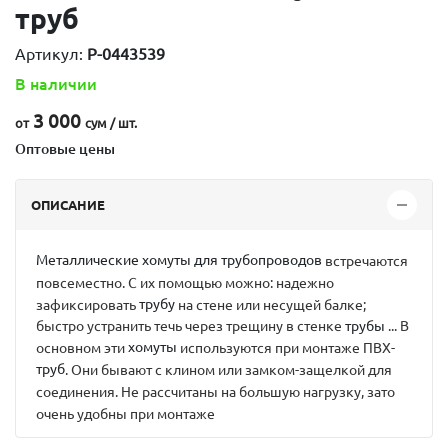
труб
Артикул:
P-0443539
В наличии
3 000
от
сум / шт.
Оптовые цены
ОПИСАНИЕ
Металлические
хомуты
для
трубопроводов
встречаются
повсеместно. С их помощью можно: надежно
трубу
зафиксировать
на стене или несущей балке;
трубы
быстро устранить течь через трещину в стенке
... В
хомуты
основном эти
используются при монтаже ПВХ-
труб
. Они бывают с клином или замком-защелкой для
соединения. Не рассчитаны на большую нагрузку, зато
очень удобны при монтаже