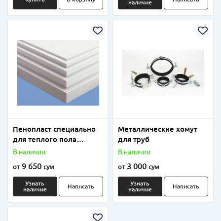
наличие
Пенопласт специально
Металлические хомут
для теплого пола
для труб
плотность от 18 до 25
В наличии
В наличии
9 650
3 000
от
сум
от
сум
Узнать
Узнать
Написать
Написать
наличие
наличие