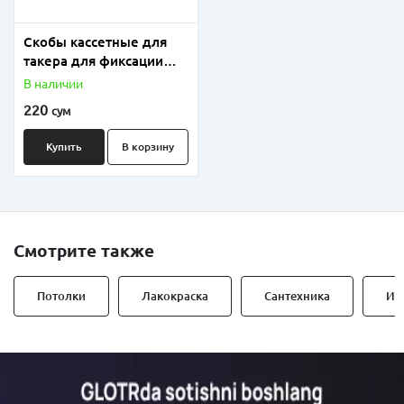
Скобы кассетные для
такера для фиксации
труб напольного
В наличии
отопления
220
сум
Купить
В корзину
Смотрите также
Потолки
Лакокраска
Сантехника
Ин