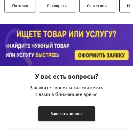
Потолки
Лакокраска
Сантехника
Ин
У вас есть вопросы?
Закажите звонок и мы свяжемся
с вами в ближайшее время
Заказать звонок