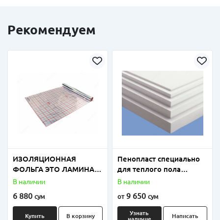
Рекомендуем
ИЗОЛЯЦИОННАЯ
Пенопласт специально
ФОЛЬГА ЭТО ЛАМИНАТ
для теплого пола
ПОЛИЭТИЛЕНОВОЙ И
плотность от 18 до 25
В наличии
В наличии
ПОЛИПРОПИЛЕНОВОЙ
6 880
9 650
сум
от
сум
ФОЛЬГИ
Узнать
Купить
В корзину
Написать
наличие