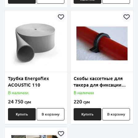
Трубка Energoflex
Скобы кассетные для
ACOUSTIC 110
такера для фиксации
труб напольного
В наличии
В наличии
отопления
24 750
220
сум
сум
Купить
В корзину
Купить
В корзину