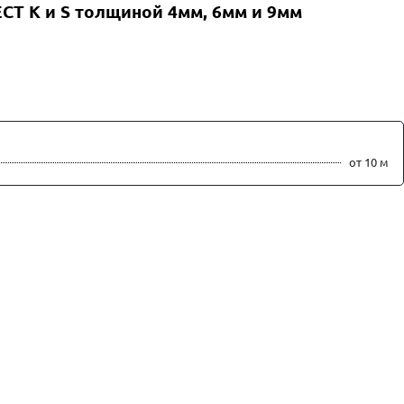
T K и S толщиной 4мм, 6мм и 9мм
от 10 м