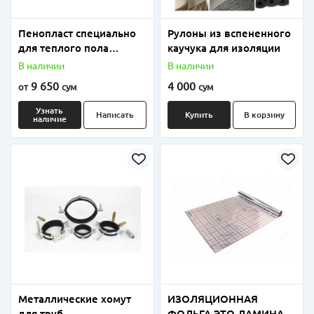
Пенопласт специально
Рулоны из вспененного
для теплого пола
каучука для изоляции
плотность от 18 до 25
В наличии
В наличии
9 650
4 000
от
сум
сум
Узнать
Написать
Купить
В корзину
наличие
Металлические хомут
ИЗОЛЯЦИОННАЯ
для труб
ФОЛЬГА ЭТО ЛАМИНАТ