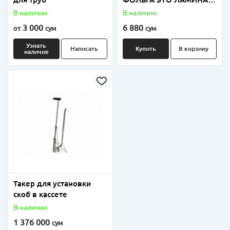
ПОЛИЭТИЛЕНОВОЙ И
В наличии
В наличии
ПОЛИПРОПИЛЕНОВОЙ
3 000
6 880
от
сум
сум
ФОЛЬГИ
Узнать
Написать
Купить
В корзину
наличие
Такер для установки
скоб в кассете
В наличии
1 376 000
сум