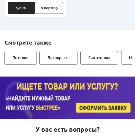
Купить
В корзину
Смотрите также
Потолки
Лакокраска
Сантехника
Ин
У вас есть вопросы?