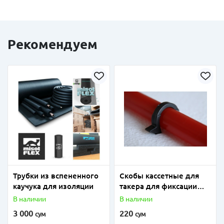
Рекомендуем
Трубки из вспененного
Скобы кассетные для
каучука для изоляции
такера для фиксации
труб напольного
В наличии
В наличии
отопления
3 000
220
сум
сум