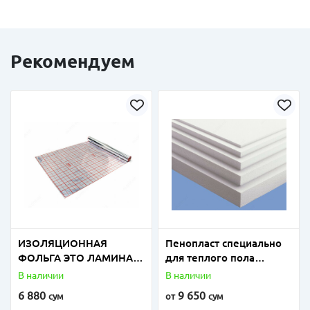
Рекомендуем
ИЗОЛЯЦИОННАЯ
Пенопласт специально
ФОЛЬГА ЭТО ЛАМИНАТ
для теплого пола
ПОЛИЭТИЛЕНОВОЙ И
плотность от 18 до 25
В наличии
В наличии
ПОЛИПРОПИЛЕНОВОЙ
6 880
9 650
сум
от
сум
ФОЛЬГИ