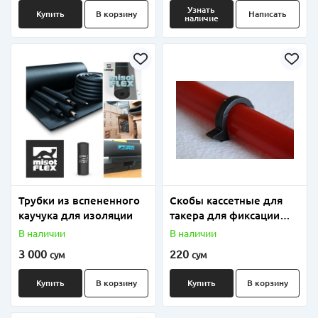
Узнать
Купить
В корзину
Написать
наличие
Трубки из вспененного
Скобы кассетные для
каучука для изоляции
такера для фиксации
труб напольного
В наличии
В наличии
отопления
3 000
220
сум
сум
Купить
В корзину
Купить
В корзину