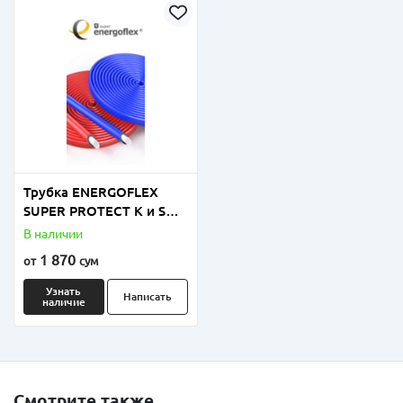
Трубка ENERGOFLEX
SUPER PROTECT K и S
толщиной 4мм, 6мм и
В наличии
9мм
1 870
от
сум
Узнать
Написать
наличие
Смотрите также