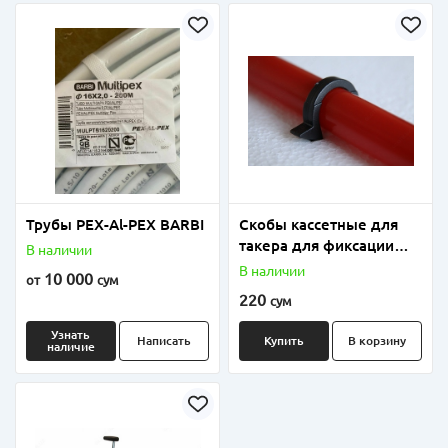
Трубы PEX-Al-PEX BARBI
Скобы кассетные для
такера для фиксации
В наличии
труб напольного
В наличии
10 000
от
сум
отопления
220
сум
Узнать
Написать
Купить
В корзину
наличие