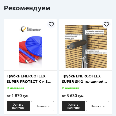
Рекомендуем
Трубка ENERGOFLEX
Трубка ENERGOFLEX
SUPER PROTECT K и S
SUPER SK-2 толщиной
толщиной 4мм, 6мм и
9мм размеры от 18мм
В наличии
В наличии
9мм
до 110мм
1 870
3 630
от
сум
от
сум
Узнать
Узнать
Написать
Написать
наличие
наличие