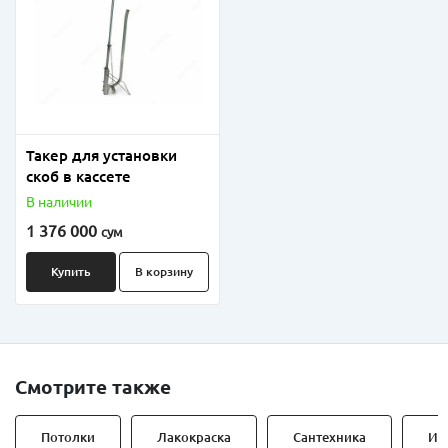
Такер для установки
скоб в кассете
В наличии
1 376 000
сум
Купить
В корзину
Смотрите также
Потолки
Лакокраска
Сантехника
Ин