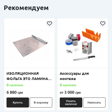
Рекомендуем
ИЗОЛЯЦИОННАЯ
Аксессуары для
ФОЛЬГА ЭТО ЛАМИНАТ
монтажа
ПОЛИЭТИЛЕНОВОЙ И
В наличии
В наличии
ПОЛИПРОПИЛЕНОВОЙ
6 880
3 000
сум
от
сум
ФОЛЬГИ
Узнать
Купить
В корзину
Написать
наличие