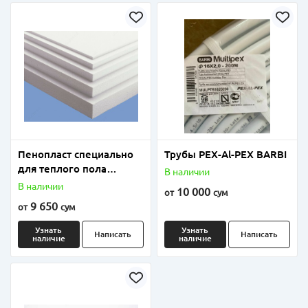
Пенопласт специально
Трубы PEX-Al-PEX BARBI
для теплого пола
В наличии
плотность от 18 до 25
В наличии
10 000
от
сум
9 650
от
сум
Узнать
Узнать
Написать
Написать
наличие
наличие