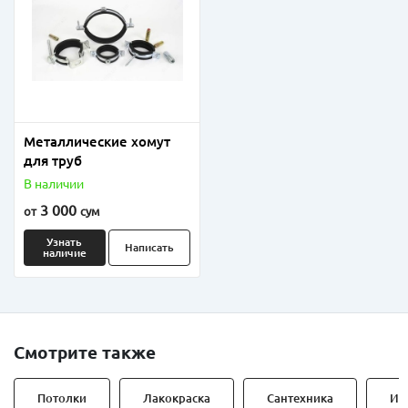
Металлические хомут
для труб
В наличии
3 000
от
сум
Узнать
Написать
наличие
Смотрите также
Потолки
Лакокраска
Сантехника
Ин