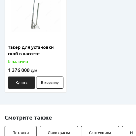
Такер для установки
скоб в кассете
В наличии
1 376 000
сум
Купить
В корзину
Смотрите также
Потолки
Лакокраска
Сантехника
Ин