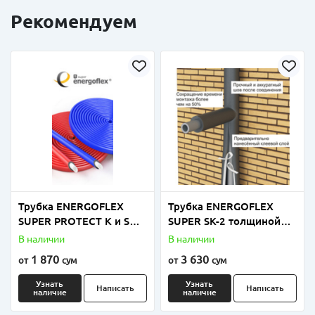
Рекомендуем
Трубка ENERGOFLEX
Трубка ENERGOFLEX
SUPER PROTECT K и S
SUPER SK-2 толщиной
толщиной 4мм, 6мм и
9мм размеры от 18мм
В наличии
В наличии
9мм
до 110мм
1 870
3 630
от
сум
от
сум
Узнать
Узнать
Написать
Написать
наличие
наличие