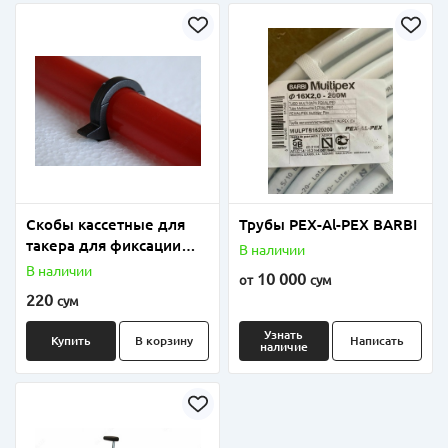
Скобы кассетные для
Трубы PEX-Al-PEX BARBI
такера для фиксации
В наличии
труб напольного
В наличии
10 000
от
сум
отопления
220
сум
Узнать
Купить
В корзину
Написать
наличие