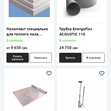
Пенопласт специально
Трубка Energoflex
для теплого пола
ACOUSTIC 110
плотность от 18 до 25
В наличии
В наличии
9 650
24 750
от
сум
сум
Узнать
Написать
Купить
В корзину
наличие