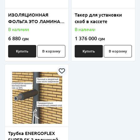
ИЗОЛЯЦИОННАЯ
Такер для установки
ФОЛЬГА ЭТО ЛАМИНАТ
скоб в кассете
ПОЛИЭТИЛЕНОВОЙ И
В наличии
В наличии
ПОЛИПРОПИЛЕНОВОЙ
6 880
1 376 000
сум
сум
ФОЛЬГИ
Купить
В корзину
Купить
В корзину
Трубка ENERGOFLEX
SUPER SK-2 толщиной